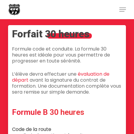
Skip
Menu
to
main
Close
content
Menu
Forfait
30 heures
Formule code et conduite. La formule 30
heures est idéale pour vous permettre de
progresser en toute sérénité.
L’élève devra effectuer une
évaluation de
départ
avant la signature du contrat de
formation. Une documentation complète vous
sera remise sur simple demande.
Formule B 30 heures
Code de la route